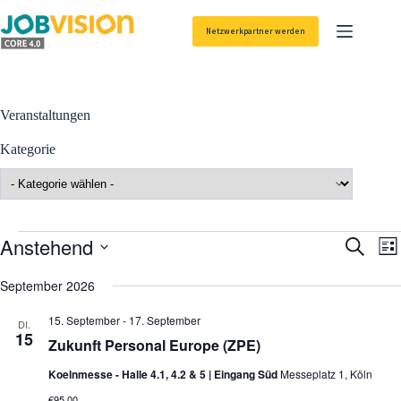
Zum
Inhalt
Netzwerkpartner werden
springen
Veranstaltungen
Kategorie
Veranstaltungen
Anstehend
V
V
S
L
e
e
u
D
i
r
r
c
a
September 2026
s
a
a
h
t
t
n
n
e
u
e
15. September
-
17. September
s
s
DI.
m
15
t
t
Zukunft Personal Europe (ZPE)
w
a
a
ä
l
l
Koelnmesse - Halle 4.1, 4.2 & 5 | Eingang Süd
Messeplatz 1, Köln
h
t
t
l
€95,00