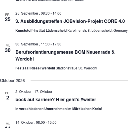
v
i
g
25. September , 08:30
-
14:00
FR.
a
25
3. Ausbildungstreffen JOBvision-Projekt CORE 4.0
t
i
Kunststoff-Institut Lüdenscheid
Karolinenstr. 8, Lüdenscheid, Germany
o
n
30. September , 11:00
-
17:30
MI.
30
Berufsorientierungsmesse BOM Neuenrade &
Werdohl
Festsaal Riesei Werdohl
Stadionstraße 50, Werdohl
Oktober 2026
2. Oktober
-
17. Oktober
FR.
2
bock auf karriere? Hier geht’s #weiter
In verschiedenen Unternehmen im Märkischen Kreis!
14. Oktober , 08:00
-
15:00
MI.