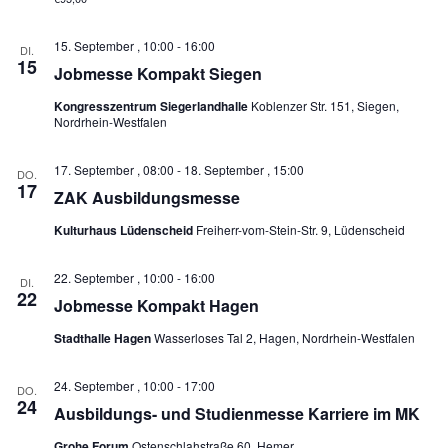
u
u
e
n
n
n
g
g
.
15. September , 10:00
-
16:00
DI.
e
A
15
Jobmesse Kompakt Siegen
n
n
S
s
Kongresszentrum Siegerlandhalle
Koblenzer Str. 151, Siegen,
u
i
Nordrhein-Westfalen
c
c
h
h
e
t
17. September , 08:00
-
18. September , 15:00
DO.
u
e
17
ZAK Ausbildungsmesse
n
n
d
-
Kulturhaus Lüdenscheid
Freiherr-vom-Stein-Str. 9, Lüdenscheid
A
N
n
a
s
v
22. September , 10:00
-
16:00
DI.
i
i
22
Jobmesse Kompakt Hagen
c
g
h
a
Stadthalle Hagen
Wasserloses Tal 2, Hagen, Nordrhein-Westfalen
t
t
e
i
n
o
24. September , 10:00
-
17:00
DO.
,
n
24
Ausbildungs- und Studienmesse Karriere im MK
N
a
Grohe Forum
Ostenschlahstraße 60, Hemer